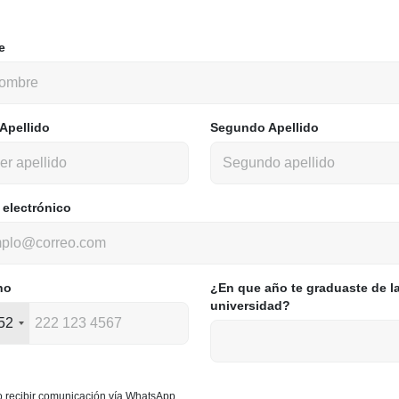
e
 Apellido
Segundo Apellido
 electrónico
no
¿En que año te graduaste de l
universidad?
52
o recibir comunicación vía WhatsApp